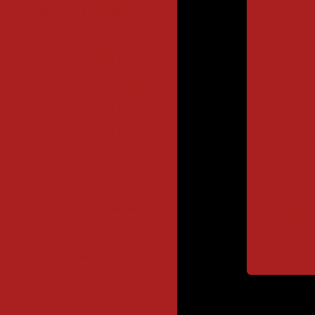
Pisos Intertravados
Piso Tátil
Pi
Elemento Tátil Inox
Elemento Tátil Parafuso
Elemento Tátil Pino
Elemento Tátil PVC
Pis
Piso Tátil Argamassado
Piso Tátil Poliéster
Piso tátil
Piso Tátil Porcelanato
Piso t
Pisos modulares
Piso táti
Deck Modular
Piso
Estrado para Banheiro
Piso Automotivo