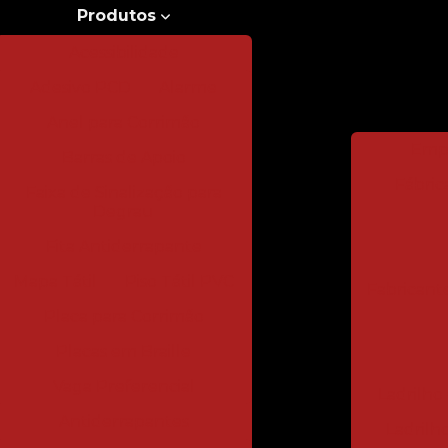
Produtos
Acessibilidade
Adesivo PCD
Alarme
Anel para Corrimão
Empr
Barras de Apoio
Fábrica
Faixa de Sinalização para
Degrau
Fita Antiderrapante
Mapa Tátil
Piso Tátil PVC
Fabricante
Placa para Corrimão
Placas em Braille
Vaga Preferencial
Ladrilh
Antiderrapantes
Ladrilho