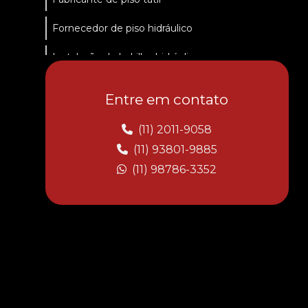
Fornecedor de piso hidráulico
Instalação de ladrilho hidráulico
Ladrilho Copacabana
Entre em contato
Ladrilho Copacabana preço
(11) 2011-9058
Ladrilho hidráulico
(11) 93801-9885
(11) 98786-3352
Ladrilho hidráulico garagem
Ladrilho hidráulico mapa de são paulo
Ladrilho hidráulico padrão santo André
Ladrilho hidráulico preço
Ladrilho hidráulico preço m2