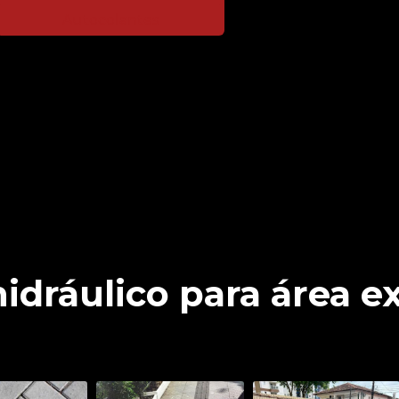
Autocolantes
Home
Informações
Piso hidráulico para área externa
hidráulico para área e