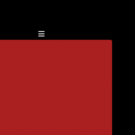
esa de Piso tátil
Fábrica de ladrilhos
 de piso tátil
Fabricação de pisos táteis
Fabricante de ladrilho
Fabricante de ladrilho hidráulico
 de piso hidráulico
Fabricante de piso tátil
Fornecedor de piso hidráulico
Instalação de ladrilho hidráulico
o Copacabana
Ladrilho Copacabana preço
 hidráulico
Ladrilho hidráulico garagem