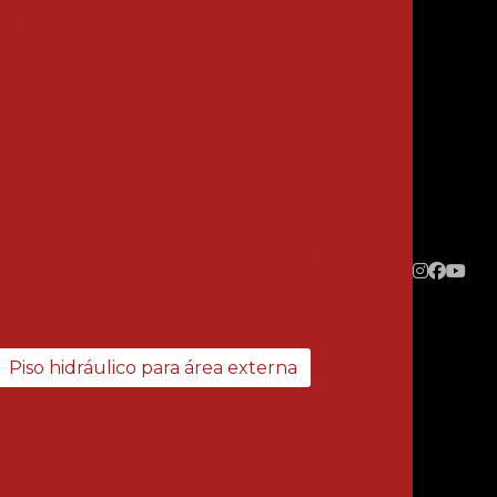
adrilho hidráulico mapa de são paulo
drilho hidráulico padrão santo André
Ladrilho hidráulico preço
Ladrilho hidráulico preço m2
Ladrilho hidráulico rampa
hidráulico rampa garagem
Ladrilho mapa sp
iso 25 dados
Piso antiderrapante
 de concreto preço
Piso Copacabana
o Copacabana preço
Piso hidráulico
Piso hidráulico para área externa
ulico para garagem
Piso hidráulico mapa sp
Piso hidráulico mosaico
 intertravado de concreto para calçadas