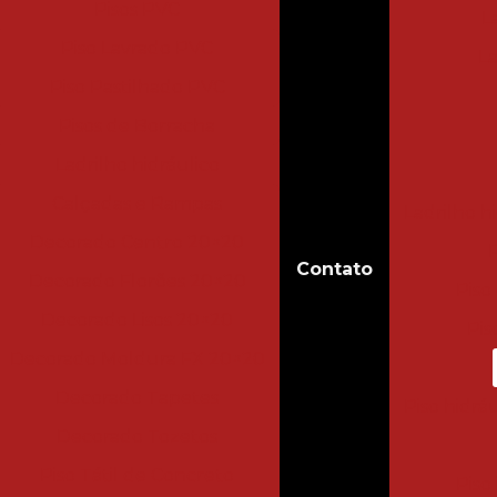
Pisos PVC
L
Piso Lavrado PVC
La
Piso Pastilhado PVC
Pisos de Borracha
Ladrilho hidráulico
Calçadas e Rampas
Ladrilho 
Decorado Centro 20×20
P
Contato
Decorado Florões 20×20
Piso
Decorado Lisos 20×20
Pis
Decorado Moldura FX 20×20
Decorado Tapetes
Piso hidrá
Decorado Tozetos
Piso Tátil de Concreto
Piso