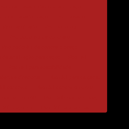
Piso intertravado de concreto preço
so intertravado preço
Piso mosaico
Piso pastilhado
Piso podotátil
Piso podotátil de concreto
Piso podotátil de concreto preço
o de sinalização para cegos
Piso tátil
Piso tátil para acessibilidade
 alerta e direcional
Piso tátil para calçadas
átil concreto
Piso tátil concreto 20x20
l concreto 40x40
Piso tátil concreto preço
 tátil preço m2
Piso tátil para rampas